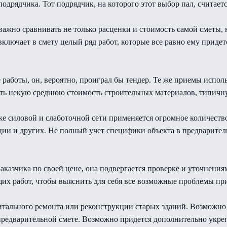
подрядчика. Тот подрядчик, на которого этот выбор пал, считае
важно сравнивать не только расценки и стоимость самой сметы, н
включает в смету целый ряд работ, которые все равно ему приде
 работы, он, вероятно, проиграл бы тендер. Те же приемы испо
ть некую среднюю стоимость строительных материалов, типичн
же силовой и слаботочной сети применяется огромное количеств
ии и других. Не полный учет специфики объекта в предварител
Заказчика по своей цене, она подвергается проверке и уточнения
ущих работ, чтобы выяснить для себя все возможные проблемы пр
итального ремонта или реконструкции старых зданий. Возможно 
 предварительной смете. Возможно придется дополнительно укре