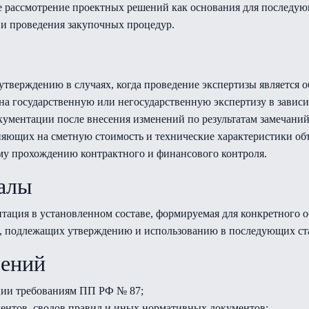
е рассмотрение проектных решений как основания для последую
 и проведения закупочных процедур.
тверждению в случаях, когда проведение экспертизы является о
а государственную или негосударственную экспертизу в зависим
ументации после внесения изменений по результатам замечаний
яющих на сметную стоимость и технические характеристики объ
му прохождению контрактного и финансового контроля.
алы
тация в установленном составе, формируемая для конкретного о
, подлежащих утверждению и использованию в последующих ста
шений
ации требованиям ПП РФ № 87;
ентов, сводов правил и иных нормативных документов;